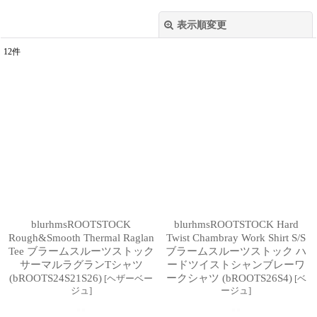
表示順変更
閉じる
12
件
表示数
:
並び順
:
絞り込む
blurhmsROOTSTOCK
blurhmsROOTSTOCK Hard
Rough&Smooth Thermal Raglan
Twist Chambray Work Shirt S/S
Tee ブラームスルーツストック
ブラームスルーツストック ハ
サーマルラグランTシャツ
ードツイストシャンブレーワ
(bROOTS24S21S26)
ークシャツ (bROOTS26S4)
[
ヘザーベー
[
ベ
ジュ
]
ージュ
]